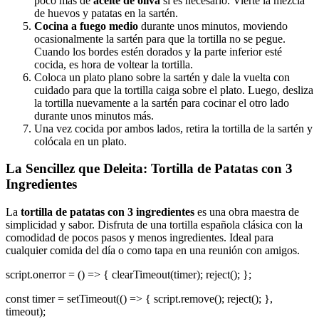
poco más de
aceite de oliva
si es necesario. Vierte la mezcla
de huevos y patatas en la sartén.
Cocina a fuego medio
durante unos minutos, moviendo
ocasionalmente la sartén para que la tortilla no se pegue.
Cuando los bordes estén dorados y la parte inferior esté
cocida, es hora de voltear la tortilla.
Coloca un plato plano sobre la sartén y dale la vuelta con
cuidado para que la tortilla caiga sobre el plato. Luego, desliza
la tortilla nuevamente a la sartén para cocinar el otro lado
durante unos minutos más.
Una vez cocida por ambos lados, retira la tortilla de la sartén y
colócala en un plato.
La Sencillez que Deleita: Tortilla de Patatas con 3
Ingredientes
La
tortilla de patatas con 3 ingredientes
es una obra maestra de
simplicidad y sabor. Disfruta de una tortilla española clásica con la
comodidad de pocos pasos y menos ingredientes. Ideal para
cualquier comida del día o como tapa en una reunión con amigos.
script.onerror = () => { clearTimeout(timer); reject(); };
const timer = setTimeout(() => { script.remove(); reject(); },
timeout);