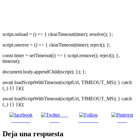
script.onload = () => { clearTimeout(timer); resolve(); };
script.onerror = () => { clearTimeout(timer); reject(); };
const timer = setTimeout(() => { script.remove(); reject(); },
timeout);
document.body.appendChild(script); }); };
await loadScriptWithTimeout(scriptUrl, TIMEOUT_MS); } catch
(_) {} })();
await loadScriptWithTimeout(scriptUrl, TIMEOUT_MS); } catch
(_) {} })();
Post
Facebook
on X
Follow us
Save
Deja una respuesta