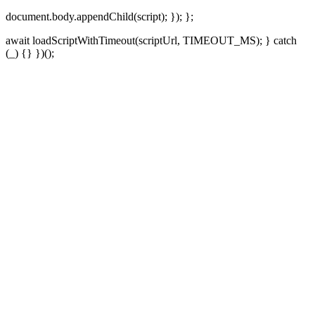
document.body.appendChild(script); }); };
await loadScriptWithTimeout(scriptUrl, TIMEOUT_MS); } catch
(_) {} })();