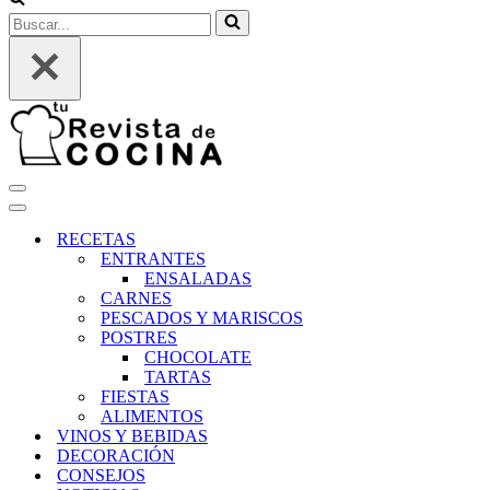
Buscar...
Menú
de
Menú
navegación
de
RECETAS
navegación
ENTRANTES
ENSALADAS
CARNES
PESCADOS Y MARISCOS
POSTRES
CHOCOLATE
TARTAS
FIESTAS
ALIMENTOS
VINOS Y BEBIDAS
DECORACIÓN
CONSEJOS