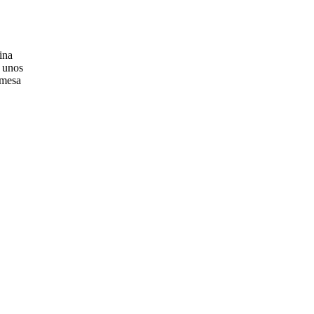
ina
n unos
 mesa