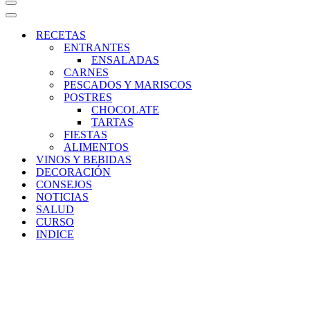
Menú
de
Menú
navegación
de
RECETAS
navegación
ENTRANTES
ENSALADAS
CARNES
PESCADOS Y MARISCOS
POSTRES
CHOCOLATE
TARTAS
FIESTAS
ALIMENTOS
VINOS Y BEBIDAS
DECORACIÓN
CONSEJOS
NOTICIAS
SALUD
CURSO
INDICE