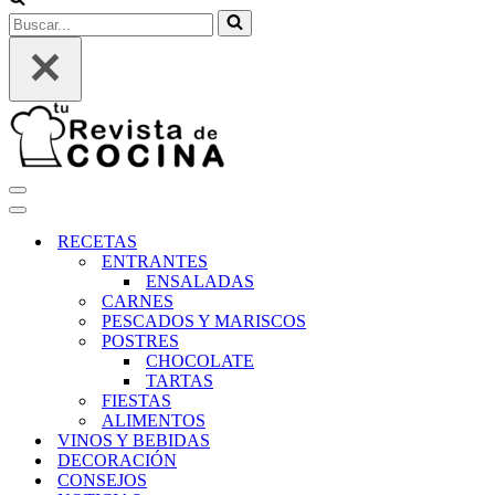
Buscar...
Menú
de
Menú
navegación
de
RECETAS
navegación
ENTRANTES
ENSALADAS
CARNES
PESCADOS Y MARISCOS
POSTRES
CHOCOLATE
TARTAS
FIESTAS
ALIMENTOS
VINOS Y BEBIDAS
DECORACIÓN
CONSEJOS