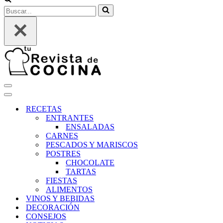
Buscar...
Menú
de
Menú
navegación
de
RECETAS
navegación
ENTRANTES
ENSALADAS
CARNES
PESCADOS Y MARISCOS
POSTRES
CHOCOLATE
TARTAS
FIESTAS
ALIMENTOS
VINOS Y BEBIDAS
DECORACIÓN
CONSEJOS