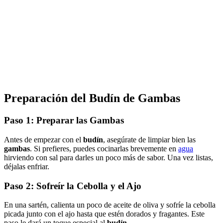
Preparación del
Budín de Gambas
Paso 1: Preparar las Gambas
Antes de empezar con el
budín
, asegúrate de limpiar bien las
gambas
. Si prefieres, puedes cocinarlas brevemente en
agua
hirviendo con sal para darles un poco más de sabor. Una vez listas,
déjalas enfriar.
Paso 2: Sofreír la Cebolla y el Ajo
En una sartén, calienta un poco de aceite de oliva y sofríe la cebolla
picada junto con el ajo hasta que estén dorados y fragantes. Este
paso le dará un toque especial al
budín
.