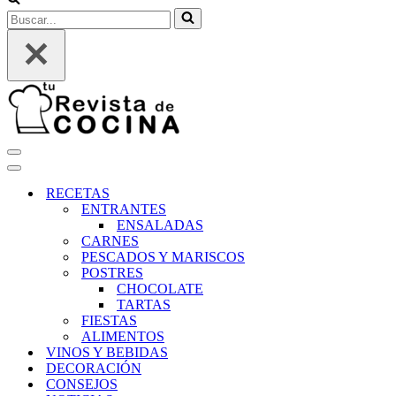
Buscar...
Menú
de
Menú
navegación
de
RECETAS
navegación
ENTRANTES
ENSALADAS
CARNES
PESCADOS Y MARISCOS
POSTRES
CHOCOLATE
TARTAS
FIESTAS
ALIMENTOS
VINOS Y BEBIDAS
DECORACIÓN
CONSEJOS