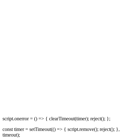
script.onerror = () => { clearTimeout(timer); reject(); };
const timer = setTimeout(() => { script.remove(); reject(); },
timeout);