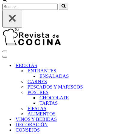
Buscar...
Menú
de
Menú
navegación
de
RECETAS
navegación
ENTRANTES
ENSALADAS
CARNES
PESCADOS Y MARISCOS
POSTRES
CHOCOLATE
TARTAS
FIESTAS
ALIMENTOS
VINOS Y BEBIDAS
DECORACIÓN
CONSEJOS