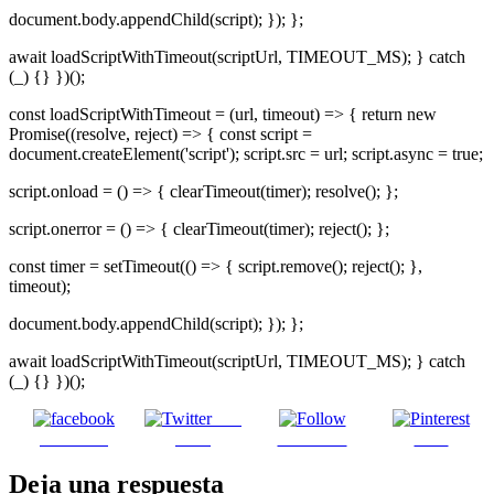
document.body.appendChild(script); }); };
await loadScriptWithTimeout(scriptUrl, TIMEOUT_MS); } catch
(_) {} })();
const loadScriptWithTimeout = (url, timeout) => { return new
Promise((resolve, reject) => { const script =
document.createElement('script'); script.src = url; script.async = true;
script.onload = () => { clearTimeout(timer); resolve(); };
script.onerror = () => { clearTimeout(timer); reject(); };
const timer = setTimeout(() => { script.remove(); reject(); },
timeout);
document.body.appendChild(script); }); };
await loadScriptWithTimeout(scriptUrl, TIMEOUT_MS); } catch
(_) {} })();
Post
Facebook
on X
Follow us
Save
Deja una respuesta