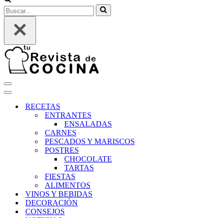
Buscar...
Menú
de
Menú
navegación
de
RECETAS
navegación
ENTRANTES
ENSALADAS
CARNES
PESCADOS Y MARISCOS
POSTRES
CHOCOLATE
TARTAS
FIESTAS
ALIMENTOS
VINOS Y BEBIDAS
DECORACIÓN
CONSEJOS