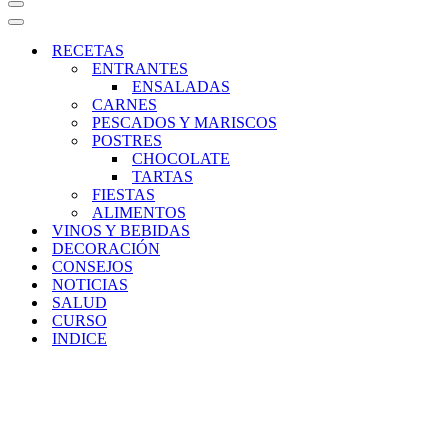
Menú
de
Menú
navegación
de
RECETAS
navegación
ENTRANTES
ENSALADAS
CARNES
PESCADOS Y MARISCOS
POSTRES
CHOCOLATE
TARTAS
FIESTAS
ALIMENTOS
VINOS Y BEBIDAS
DECORACIÓN
CONSEJOS
NOTICIAS
SALUD
CURSO
INDICE