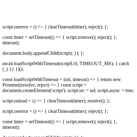
script.onerror = () => { clearTimeout(timer); reject(); };
const timer = setTimeout(() => { script.remove(); reject(); },
timeout);
document.body.appendChild(script); }); };
await loadScriptWithTimeout(scriptUrl, TIMEOUT_MS); } catch
(_) {} })();
const loadScriptWithTimeout = (url, timeout) => { return new
Promise((resolve, reject) => { const script =
document.createElement('script'); script.src = url; script.async = true;
script.onload = () => { clearTimeout(timer); resolve(); };
script.onerror = () => { clearTimeout(timer); reject(); };
const timer = setTimeout(() => { script.remove(); reject(); },
timeout);