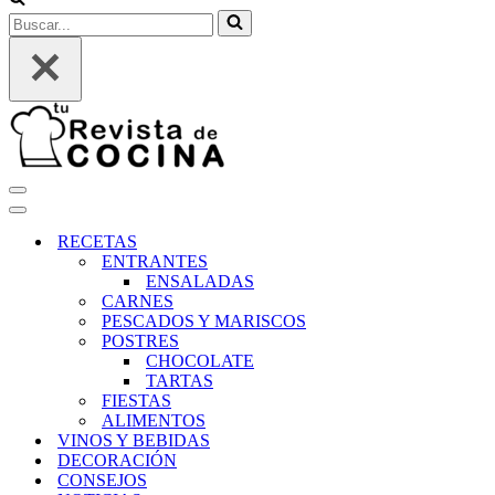
Buscar...
Menú
de
Menú
navegación
de
RECETAS
navegación
ENTRANTES
ENSALADAS
CARNES
PESCADOS Y MARISCOS
POSTRES
CHOCOLATE
TARTAS
FIESTAS
ALIMENTOS
VINOS Y BEBIDAS
DECORACIÓN
CONSEJOS