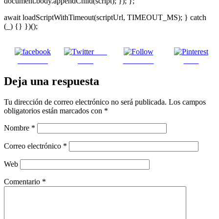
document.body.appendChild(script); }); };
await loadScriptWithTimeout(scriptUrl, TIMEOUT_MS); } catch
(_) {} })();
Post
Facebook
on X
Follow us
Save
Deja una respuesta
Tu dirección de correo electrónico no será publicada.
Los campos
obligatorios están marcados con
*
Nombre
*
Correo electrónico
*
Web
Comentario
*