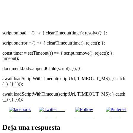
script.onload = () => { clearTimeout(timer); resolve(); };
script.onerror = () => { clearTimeout(timer); reject(); };
const timer = setTimeout(() => { script.remove(); reject(); },
timeout);
document.body.appendChild(script); }); };
await loadScriptWithTimeout(scriptUrl, TIMEOUT_MS); } catch
(_) {} })();
await loadScriptWithTimeout(scriptUrl, TIMEOUT_MS); } catch
(_) {} })();
Post
Facebook
on X
Follow us
Save
Deja una respuesta