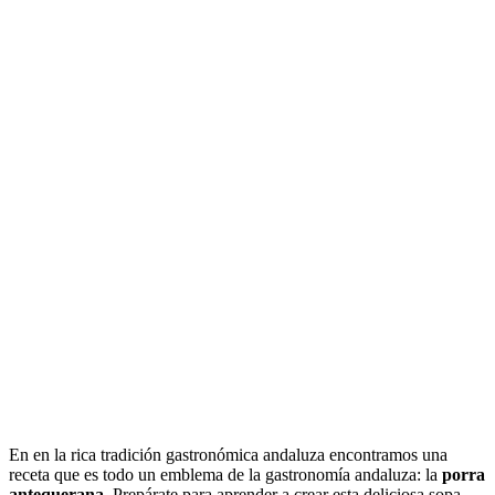
En en la rica tradición gastronómica andaluza encontramos una
receta que es todo un emblema de la gastronomía andaluza: la
porra
antequerana
. Prepárate para aprender a crear esta deliciosa sopa