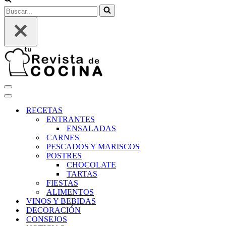
Buscar...
Menú
de
Menú
navegación
de
RECETAS
navegación
ENTRANTES
ENSALADAS
CARNES
PESCADOS Y MARISCOS
POSTRES
CHOCOLATE
TARTAS
FIESTAS
ALIMENTOS
VINOS Y BEBIDAS
DECORACIÓN
CONSEJOS