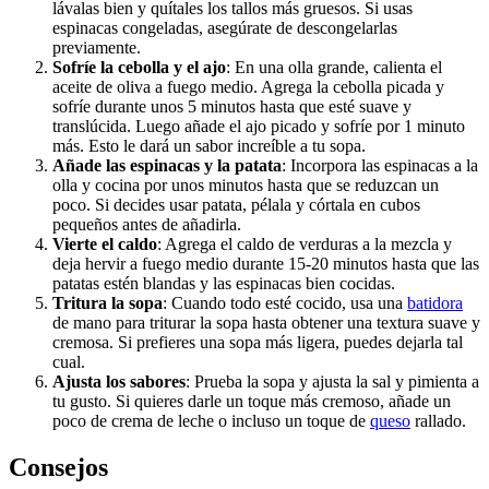
lávalas bien y quítales los tallos más gruesos. Si usas
espinacas congeladas, asegúrate de descongelarlas
previamente.
Sofríe la cebolla y el ajo
: En una olla grande, calienta el
aceite de oliva a fuego medio. Agrega la cebolla picada y
sofríe durante unos 5 minutos hasta que esté suave y
translúcida. Luego añade el ajo picado y sofríe por 1 minuto
más. Esto le dará un sabor increíble a tu sopa.
Añade las espinacas y la patata
: Incorpora las espinacas a la
olla y cocina por unos minutos hasta que se reduzcan un
poco. Si decides usar patata, pélala y córtala en cubos
pequeños antes de añadirla.
Vierte el caldo
: Agrega el caldo de verduras a la mezcla y
deja hervir a fuego medio durante 15-20 minutos hasta que las
patatas estén blandas y las espinacas bien cocidas.
Tritura la sopa
: Cuando todo esté cocido, usa una
batidora
de mano para triturar la sopa hasta obtener una textura suave y
cremosa. Si prefieres una sopa más ligera, puedes dejarla tal
cual.
Ajusta los sabores
: Prueba la sopa y ajusta la sal y pimienta a
tu gusto. Si quieres darle un toque más cremoso, añade un
poco de crema de leche o incluso un toque de
queso
rallado.
Consejos