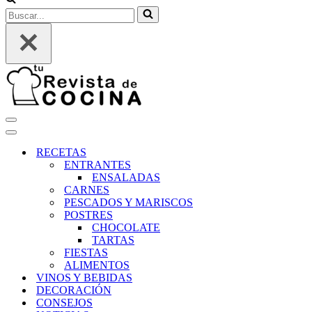
Buscar...
Menú
de
Menú
navegación
de
RECETAS
navegación
ENTRANTES
ENSALADAS
CARNES
PESCADOS Y MARISCOS
POSTRES
CHOCOLATE
TARTAS
FIESTAS
ALIMENTOS
VINOS Y BEBIDAS
DECORACIÓN
CONSEJOS