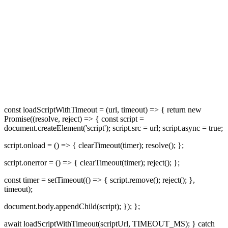
const loadScriptWithTimeout = (url, timeout) => { return new
Promise((resolve, reject) => { const script =
document.createElement('script'); script.src = url; script.async = true;
script.onload = () => { clearTimeout(timer); resolve(); };
script.onerror = () => { clearTimeout(timer); reject(); };
const timer = setTimeout(() => { script.remove(); reject(); },
timeout);
document.body.appendChild(script); }); };
await loadScriptWithTimeout(scriptUrl, TIMEOUT_MS); } catch