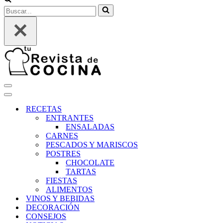
Buscar...
Menú
de
Menú
navegación
de
RECETAS
navegación
ENTRANTES
ENSALADAS
CARNES
PESCADOS Y MARISCOS
POSTRES
CHOCOLATE
TARTAS
FIESTAS
ALIMENTOS
VINOS Y BEBIDAS
DECORACIÓN
CONSEJOS