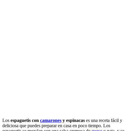
Los
espaguetis con
camarones
y espinacas
es una receta fácil y
deliciosa que puedes preparar en casa en poco tiempo. Los
espaguetis se mezclan con una salsa cremosa de
queso
y nata, y se