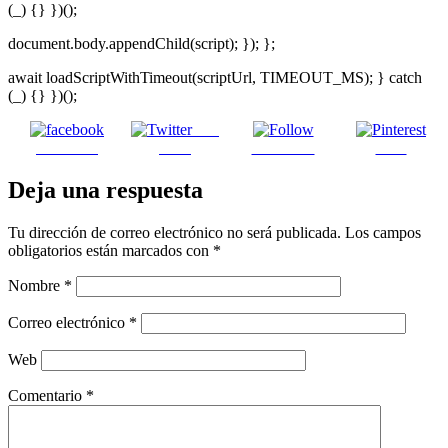
(_) {} })();
document.body.appendChild(script); }); };
await loadScriptWithTimeout(scriptUrl, TIMEOUT_MS); } catch
(_) {} })();
Post
Facebook
on X
Follow us
Save
Deja una respuesta
Tu dirección de correo electrónico no será publicada.
Los campos
obligatorios están marcados con
*
Nombre
*
Correo electrónico
*
Web
Comentario
*