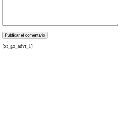
[xt_go_advt_1]